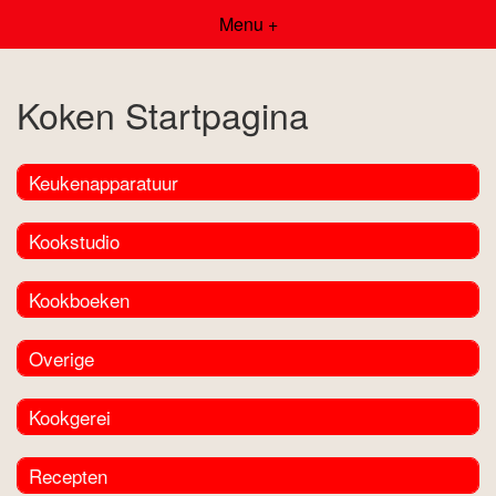
Menu +
Koken Startpagina
Keukenapparatuur
Kookstudio
Kookboeken
Overige
Kookgerei
Recepten